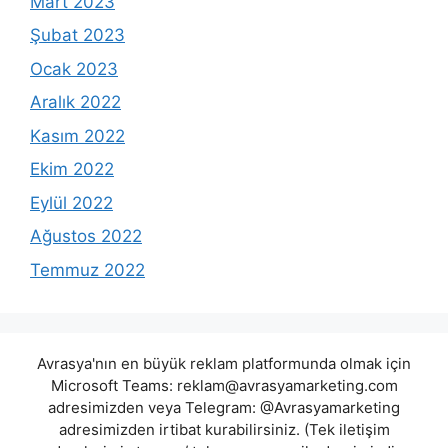
Mart 2023
Şubat 2023
Ocak 2023
Aralık 2022
Kasım 2022
Ekim 2022
Eylül 2022
Ağustos 2022
Temmuz 2022
Avrasya'nın en büyük reklam platformunda olmak için
Microsoft Teams:
reklam@avrasyamarketing.com
adresimizden veya Telegram: @Avrasyamarketing
adresimizden irtibat kurabilirsiniz. (Tek iletişim