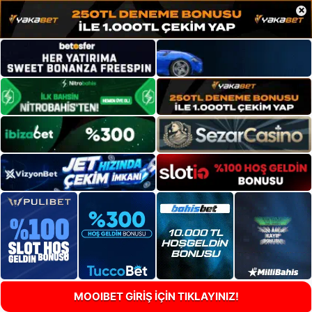
×
MOOIBET GİRİŞ İÇİN TIKLAYINIZ!