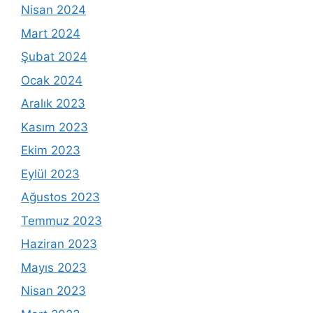
Nisan 2024
Mart 2024
Şubat 2024
Ocak 2024
Aralık 2023
Kasım 2023
Ekim 2023
Eylül 2023
Ağustos 2023
Temmuz 2023
Haziran 2023
Mayıs 2023
Nisan 2023