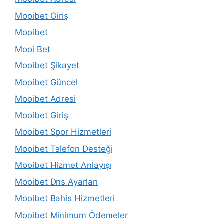
Mooibet Giriş
Mooibet
Mooi Bet
Mooibet Şikayet
Mooibet Güncel
Mooibet Adresi
Mooibet Giriş
Mooibet Spor Hizmetleri
Mooibet Telefon Desteği
Mooibet Hizmet Anlayışı
Mooibet Dns Ayarları
Mooibet Bahis Hizmetleri
Mooibet Minimum Ödemeler