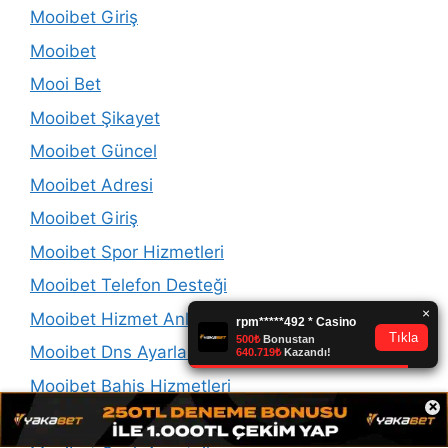
Mooibet Giriş
Mooibet
Mooi Bet
Mooibet Şikayet
Mooibet Güncel
Mooibet Adresi
Mooibet Giriş
Mooibet Spor Hizmetleri
Mooibet Telefon Desteği
Mooibet Hizmet Anlayışı
Mooibet Dns Ayarları
Mooibet Bahis Hizmetleri
×
Mooibet Minimum Ödemeler