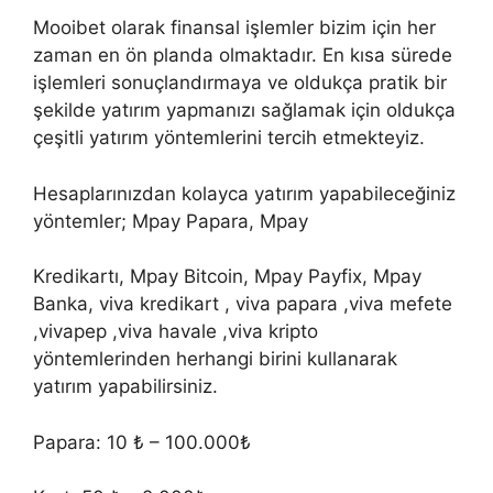
Mooibet olarak finansal işlemler bizim için her
zaman en ön planda olmaktadır. En kısa sürede
işlemleri sonuçlandırmaya ve oldukça pratik bir
şekilde yatırım yapmanızı sağlamak için oldukça
çeşitli yatırım yöntemlerini tercih etmekteyiz.
Hesaplarınızdan kolayca yatırım yapabileceğiniz
yöntemler; Mpay Papara, Mpay
Kredikartı, Mpay Bitcoin, Mpay Payfix, Mpay
Banka, viva kredikart , viva papara ,viva mefete
,vivapep ,viva havale ,viva kripto
yöntemlerinden herhangi birini kullanarak
yatırım yapabilirsiniz.
Papara: 10 ₺ – 100.000₺