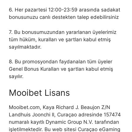
6. Her pazartesi 12:00-23:59 arasında sadakat
bonusunuzu canlı destekten talep edebilirsiniz
7. Bu bonusumuzundan yararlanan üyelerimiz
tüm hüküm, kuralları ve şartları kabul etmiş
sayılmaktadır.
8. Bu promosyondan faydanalan tüm üyeler
Genel Bonus Kuralları ve şartları kabul etmiş
sayılır.
Mooibet Lisans
Mooibet.com, Kaya Richard J. Beaujon Z/N
Landhuis Joonchi II, Curaçao adresinde 157474
numaralı kayıtlı Dynamic Group N.V. tarafından
işletilmektedir. Bu web sitesi Curaçao eGaming