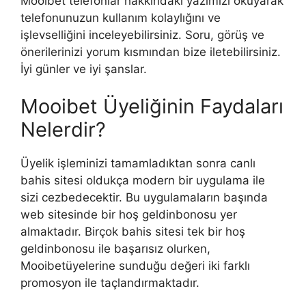
Mooibet telefonlar hakkındaki yazımızı okuyarak
telefonunuzun kullanım kolaylığını ve
işlevselliğini inceleyebilirsiniz. Soru, görüş ve
önerilerinizi yorum kısmından bize iletebilirsiniz.
İyi günler ve iyi şanslar.
Mooibet Üyeliğinin Faydaları
Nelerdir?
Üyelik işleminizi tamamladıktan sonra canlı
bahis sitesi oldukça modern bir uygulama ile
sizi cezbedecektir. Bu uygulamaların başında
web sitesinde bir hoş geldinbonosu yer
almaktadır. Birçok bahis sitesi tek bir hoş
geldinbonosu ile başarısız olurken,
Mooibetüyelerine sunduğu değeri iki farklı
promosyon ile taçlandırmaktadır.