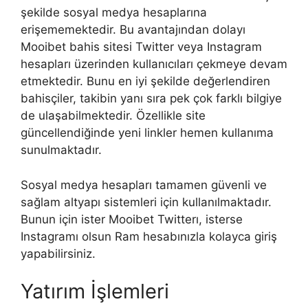
şekilde sosyal medya hesaplarına
erişememektedir. Bu avantajından dolayı
Mooibet bahis sitesi Twitter veya Instagram
hesapları üzerinden kullanıcıları çekmeye devam
etmektedir. Bunu en iyi şekilde değerlendiren
bahisçiler, takibin yanı sıra pek çok farklı bilgiye
de ulaşabilmektedir. Özellikle site
güncellendiğinde yeni linkler hemen kullanıma
sunulmaktadır.
Sosyal medya hesapları tamamen güvenli ve
sağlam altyapı sistemleri için kullanılmaktadır.
Bunun için ister Mooibet Twitterı, isterse
Instagramı olsun Ram hesabınızla kolayca giriş
yapabilirsiniz.
Yatırım İşlemleri