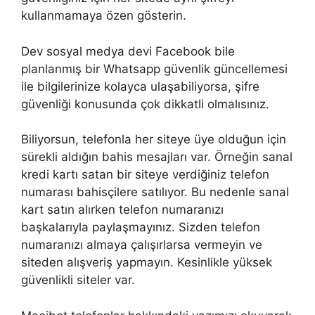
kullanmamaya özen gösterin.
Dev sosyal medya devi Facebook bile
planlanmış bir Whatsapp güvenlik güncellemesi
ile bilgilerinize kolayca ulaşabiliyorsa, şifre
güvenliği konusunda çok dikkatli olmalısınız.
Biliyorsun, telefonla her siteye üye olduğun için
sürekli aldığın bahis mesajları var. Örneğin sanal
kredi kartı satan bir siteye verdiğiniz telefon
numarası bahisçilere satılıyor. Bu nedenle sanal
kart satın alırken telefon numaranızı
başkalarıyla paylaşmayınız. Sizden telefon
numaranızı almaya çalışırlarsa vermeyin ve
siteden alışveriş yapmayın. Kesinlikle yüksek
güvenlikli siteler var.