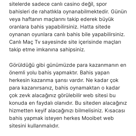
sitelerde sadece canlı casino değil, spor
bahisleri de rahatlıkla oynanabilmektedir. Günün
veya haftanın maçlarını takip ederek büyük
oranlara bahis yapabilirsiniz. Hatta sitede
oynanan oyunlara canlı bahis bile yapabilirsiniz.
Canlı Maç Tv sayesinde site içerisinde maçları
takip etme imkanına sahipsiniz.
Görüldüğü gibi günümüzde para kazanmanın en
önemli yolu bahis yapmaktır. Bahis yapan
herkesin kazanma şansı vardır. Ne kadar çok
para kazanırsanız, bahis oynamaktan o kadar
çok zevk alacağınız görülebilir
web sitesi bu
konuda en faydalı olanıdır. Bu siteden alacağınız
hizmetten keyif alacağınızı bilmelisiniz. Kısacası
bahis yapmak isteyen herkes Mooibet web
sitesini kullanmalıdır.