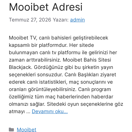
Mooibet Adresi
Temmuz 27, 2026
Yazarı:
admin
Mooibet TV, canlı bahisleri geliştirebilecek
kapsamlı bir platformdur. Her sitede
bulunmayan canlı tv platformu ile gelirinizi her
zaman arttırabilirsiniz. Mooibet Bahis Sitesi
Blackjack. Gördüğünüz gibi bu şirketin yayın
seçenekleri sonsuzdur. Canlı Başlıkları ziyaret
ederek canlı istatistikleri, maç sonuçlarını ve
oranları görüntüleyebilirsiniz. Canlı program
özelliğimiz tüm maç haberlerinden haberdar
olmanızı sağlar. Sitedeki oyun seçeneklerine göz
atmayı …
Devamını oku…
Kategoriler
Mooibet