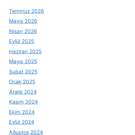
Temmuz 2026
Mayıs 2026
Nisan 2026
Eylül 2025
Haziran 2025
Mayıs 2025
Şubat 2025
Ocak 2025
Aralık 2024
Kasım 2024
Ekim 2024
Eylül 2024
Ağustos 2024