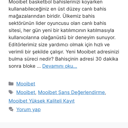
Mooibet basketbol bahislerinizi koyarken
kullanabileceğiniz en üst düzey canlı bahis
mağazalarından biridir. Ülkemiz bahis
sektörünün lider oyuncusu olan canlı bahis
sitesi, her gün yeni bir katılımcının katılmasıyla
kullanıcılarına olağanüstü bir deneyim sunuyor.
Editörlerimiz size yardımcı olmak için hızlı ve
verimli bir şekilde çalışır. Yeni Mooibet adresinizi
bulma süreci nedir? Bahisçinin adresi 30 dakika
sonra bloke …
Devamını oku…
Kategoriler
Mooibet
Etiketler
Mooibet
,
Mooibet Şans Değerlendirme
,
Mooibet Yüksek Kaliteli Kayıt
Yorum yap