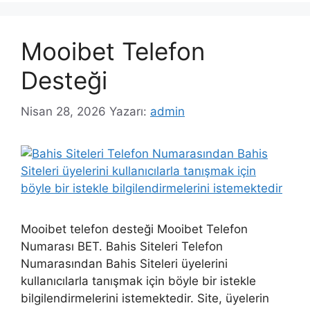
Mooibet Telefon
Desteği
Nisan 28, 2026
Yazarı:
admin
Mooibet telefon desteği Mooibet Telefon
Numarası BET. Bahis Siteleri Telefon
Numarasından Bahis Siteleri üyelerini
kullanıcılarla tanışmak için böyle bir istekle
bilgilendirmelerini istemektedir. Site, üyelerin