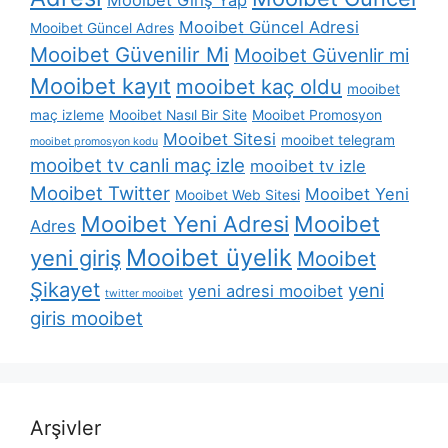
Mooibet Güncel Adresi
Mooibet Güncel Adres
Mooibet Güvenilir Mi
Mooibet Güvenlir mi
Mooibet kayıt
mooibet kaç oldu
mooibet
maç izleme
Mooibet Nasıl Bir Site
Mooibet Promosyon
Mooibet Sitesi
mooibet telegram
mooibet promosyon kodu
mooibet tv canli maç izle
mooibet tv izle
Mooibet Twitter
Mooibet Yeni
Mooibet Web Sitesi
Mooibet Yeni Adresi
Mooibet
Adres
Mooibet üyelik
yeni giriş
Mooibet
Şikayet
yeni
yeni adresi mooibet
twitter mooibet
giris mooibet
Arşivler