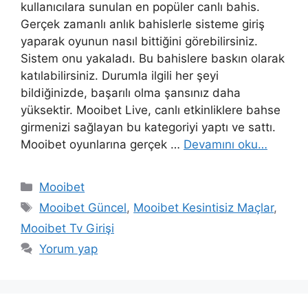
kullanıcılara sunulan en popüler canlı bahis.
Gerçek zamanlı anlık bahislerle sisteme giriş
yaparak oyunun nasıl bittiğini görebilirsiniz.
Sistem onu yakaladı. Bu bahislere baskın olarak
katılabilirsiniz. Durumla ilgili her şeyi
bildiğinizde, başarılı olma şansınız daha
yüksektir. Mooibet Live, canlı etkinliklere bahse
girmenizi sağlayan bu kategoriyi yaptı ve sattı.
Mooibet oyunlarına gerçek …
Devamını oku…
Kategoriler
Mooibet
Etiketler
Mooibet Güncel
,
Mooibet Kesintisiz Maçlar
,
Mooibet Tv Girişi
Yorum yap