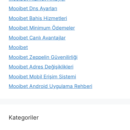
Mooibet Dns Ayarları
Mooibet Bahis Hizmetleri
Mooibet Minimum Ödemeler
Mooibet Canlı Avantajlar
Mooibet
Mooibet Zeppelin Güvenilirliği
Mooibet Adres Değişiklikleri
Mooibet Mobil Erişim Sistemi
Mooibet Android Uygulama Rehberi
Kategoriler