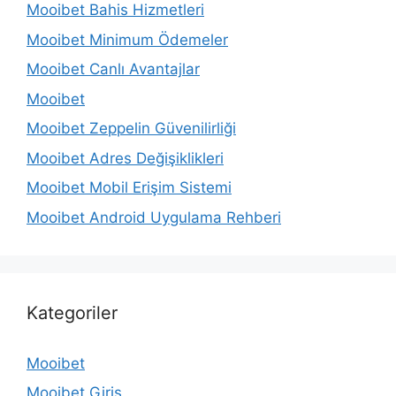
Mooibet Bahis Hizmetleri
Mooibet Minimum Ödemeler
Mooibet Canlı Avantajlar
Mooibet
Mooibet Zeppelin Güvenilirliği
Mooibet Adres Değişiklikleri
Mooibet Mobil Erişim Sistemi
Mooibet Android Uygulama Rehberi
Kategoriler
Mooibet
Mooibet Giriş