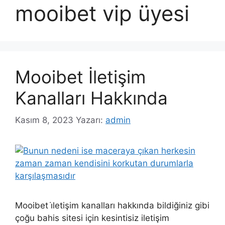
mooibet vip üyesi
Mooibet İletişim
Kanalları Hakkında
Kasım 8, 2023
Yazarı:
admin
Mooibet i̇letişim kanalları hakkında bildiğiniz gibi
çoğu bahis sitesi için kesintisiz iletişim