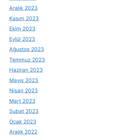
Aralık 2023
Kasım 2023
Ekim 2023
Eylül 2023
Ağustos 2023
Temmuz 2023
Haziran 2023
Mayıs 2023
Nisan 2023
Mart 2023
Şubat 2023
Ocak 2023
Aralık 2022