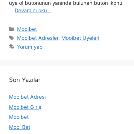
üye ol butonunun yanında bulunan buton ikonu
…
Devamını oku…
Kategoriler
Mooibet
Etiketler
Mooibet Adresler
,
Mooibet Üyeleri
Yorum yap
Son Yazılar
Mooibet Adresi
Mooibet Giriş
Mooibet
Mooi Bet