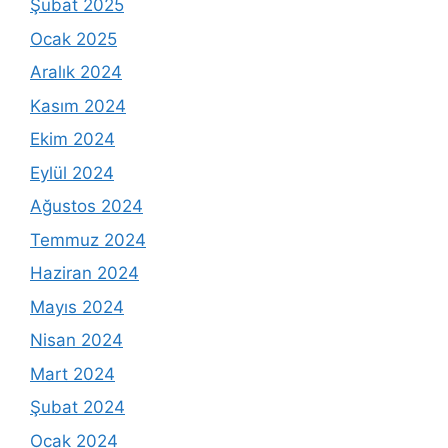
Şubat 2025
Ocak 2025
Aralık 2024
Kasım 2024
Ekim 2024
Eylül 2024
Ağustos 2024
Temmuz 2024
Haziran 2024
Mayıs 2024
Nisan 2024
Mart 2024
Şubat 2024
Ocak 2024