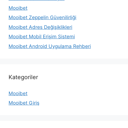
Mooibet
Mooibet Zeppelin Güvenilirliği
Mooibet Adres Değişiklikleri
Mooibet Mobil Erişim Sistemi
Mooibet Android Uygulama Rehberi
Kategoriler
Mooibet
Mooibet Giriş