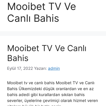
Mooibet TV Ve
Canlı Bahis
Mooibet TV Ve Canlı
Bahis
Eylül 17, 2022
Yazarı:
admin
Mooibet tv ve canlı bahis Mooibet TV ve Canlı
Bahis Ülkemizdeki düşük oranlardan ve en az
bahis adedi gibi kurallardan sıkılan bahis
severler, üyelerine çevrimiçi olarak hizmet veren