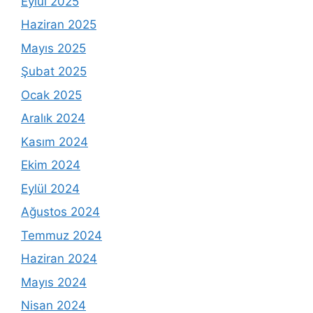
Eylül 2025
Haziran 2025
Mayıs 2025
Şubat 2025
Ocak 2025
Aralık 2024
Kasım 2024
Ekim 2024
Eylül 2024
Ağustos 2024
Temmuz 2024
Haziran 2024
Mayıs 2024
Nisan 2024