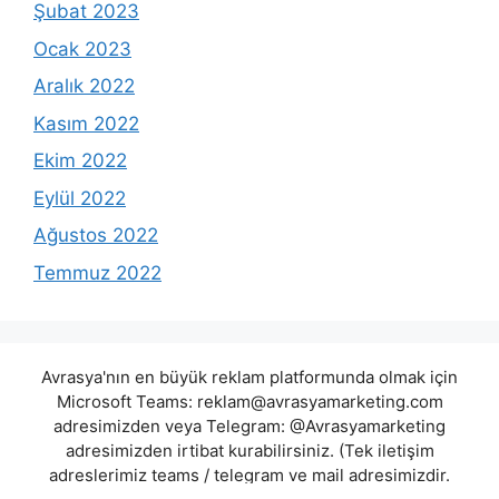
Şubat 2023
Ocak 2023
Aralık 2022
Kasım 2022
Ekim 2022
Eylül 2022
Ağustos 2022
Temmuz 2022
Avrasya'nın en büyük reklam platformunda olmak için
Microsoft Teams:
reklam@avrasyamarketing.com
adresimizden veya Telegram: @Avrasyamarketing
adresimizden irtibat kurabilirsiniz. (Tek iletişim
adreslerimiz teams / telegram ve mail adresimizdir.