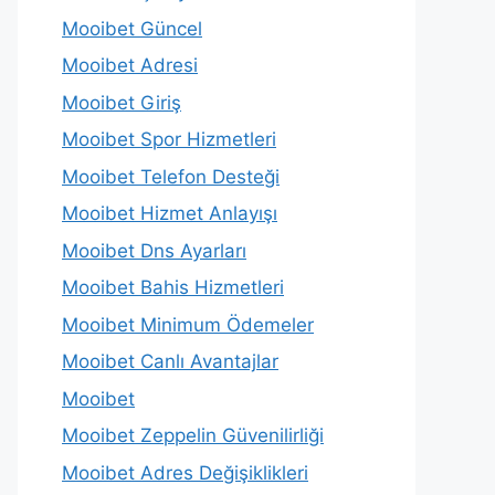
Mooibet Güncel
Mooibet Adresi
Mooibet Giriş
Mooibet Spor Hizmetleri
Mooibet Telefon Desteği
Mooibet Hizmet Anlayışı
Mooibet Dns Ayarları
Mooibet Bahis Hizmetleri
Mooibet Minimum Ödemeler
Mooibet Canlı Avantajlar
Mooibet
Mooibet Zeppelin Güvenilirliği
Mooibet Adres Değişiklikleri