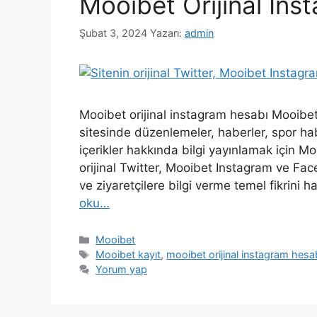
Mooibet Orijinal In
Şubat 3, 2024
Yazarı:
admin
Mooibet orijinal instagram hesabı Mooibet 
sitesinde düzenlemeler, haberler, spor habe
içerikler hakkında bilgi yayınlamak için M
orijinal Twitter, Mooibet Instagram ve Fac
ve ziyaretçilere bilgi verme temel fikrini
oku…
Kategoriler
Mooibet
Etiketler
Mooibet kayıt
,
mooibet orijinal instagram hesa
Yorum yap