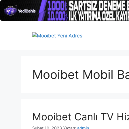
İçeriğe
atla
Mooibet Mobil Ba
Mooibet Canlı TV Hi
Şubat 10, 2023
Yazarı:
admin