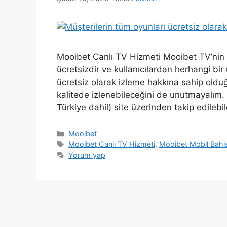
Mooibet Canlı TV Hizmeti Mooibet TV’nin b
ücretsizdir ve kullanıcılardan herhangi bir
ücretsiz olarak izleme hakkına sahip olduğ
kalitede izlenebileceğini de unutmayalım.
Türkiye dahil) site üzerinden takip edilebi
Kategoriler
Mooibet
Etiketler
Mooibet Canlı TV Hizmeti
,
Mooibet Mobil Bahis
Yorum yap