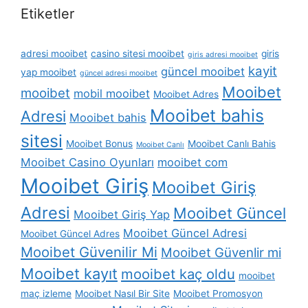
Etiketler
adresi mooibet
casino sitesi mooibet
giris
giris adresi mooibet
kayit
güncel mooibet
yap mooibet
güncel adresi mooibet
Mooibet
mooibet
mobil mooibet
Mooibet Adres
Mooibet bahis
Adresi
Mooibet bahis
sitesi
Mooibet Bonus
Mooibet Canlı Bahis
Mooibet Canlı
Mooibet Casino Oyunları
mooibet com
Mooibet Giriş
Mooibet Giriş
Adresi
Mooibet Güncel
Mooibet Giriş Yap
Mooibet Güncel Adresi
Mooibet Güncel Adres
Mooibet Güvenilir Mi
Mooibet Güvenlir mi
Mooibet kayıt
mooibet kaç oldu
mooibet
maç izleme
Mooibet Nasıl Bir Site
Mooibet Promosyon