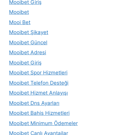
Mooibet Giriş
Mooibet
Mooi Bet
Mooibet Şikayet
Mooibet Güncel
Mooibet Adresi
Mooibet Giriş
Mooibet Spor Hizmetleri
Mooibet Telefon Desteği
Mooibet Hizmet Anlayışı
Mooibet Dns Ayarları
Mooibet Bahis Hizmetleri
Mooibet Minimum Ödemeler
Mooibet Canlı Avantajlar