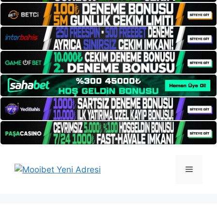
İçeriğe
atla
Menü