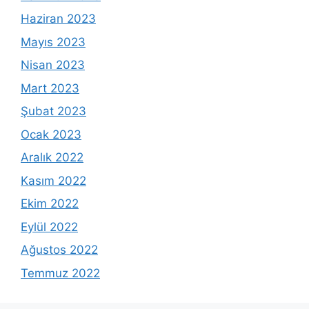
Haziran 2023
Mayıs 2023
Nisan 2023
Mart 2023
Şubat 2023
Ocak 2023
Aralık 2022
Kasım 2022
Ekim 2022
Eylül 2022
Ağustos 2022
Temmuz 2022