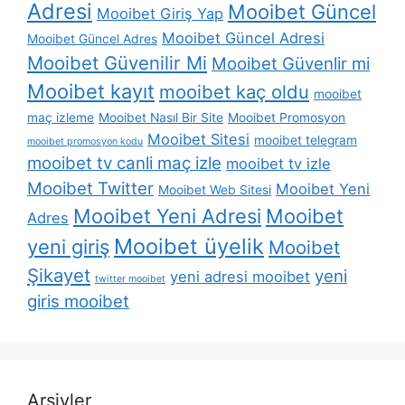
Adresi
Mooibet Güncel
Mooibet Giriş Yap
Mooibet Güncel Adresi
Mooibet Güncel Adres
Mooibet Güvenilir Mi
Mooibet Güvenlir mi
Mooibet kayıt
mooibet kaç oldu
mooibet
maç izleme
Mooibet Nasıl Bir Site
Mooibet Promosyon
Mooibet Sitesi
mooibet telegram
mooibet promosyon kodu
mooibet tv canli maç izle
mooibet tv izle
Mooibet Twitter
Mooibet Yeni
Mooibet Web Sitesi
Mooibet Yeni Adresi
Mooibet
Adres
Mooibet üyelik
yeni giriş
Mooibet
Şikayet
yeni
yeni adresi mooibet
twitter mooibet
giris mooibet
Arşivler