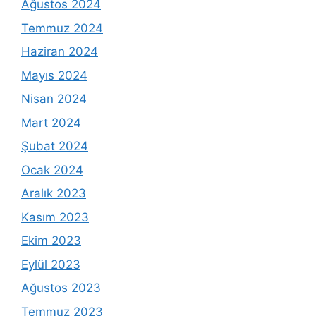
Ağustos 2024
Temmuz 2024
Haziran 2024
Mayıs 2024
Nisan 2024
Mart 2024
Şubat 2024
Ocak 2024
Aralık 2023
Kasım 2023
Ekim 2023
Eylül 2023
Ağustos 2023
Temmuz 2023