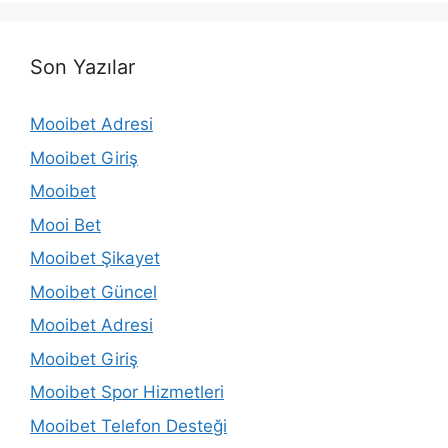
Son Yazılar
Mooibet Adresi
Mooibet Giriş
Mooibet
Mooi Bet
Mooibet Şikayet
Mooibet Güncel
Mooibet Adresi
Mooibet Giriş
Mooibet Spor Hizmetleri
Mooibet Telefon Desteği