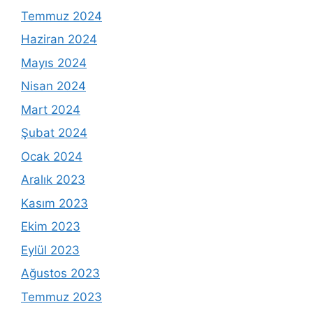
Temmuz 2024
Haziran 2024
Mayıs 2024
Nisan 2024
Mart 2024
Şubat 2024
Ocak 2024
Aralık 2023
Kasım 2023
Ekim 2023
Eylül 2023
Ağustos 2023
Temmuz 2023