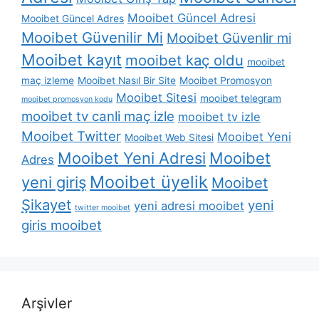
Mooibet Güncel Adresi
Mooibet Güncel Adres
Mooibet Güvenilir Mi
Mooibet Güvenlir mi
Mooibet kayıt
mooibet kaç oldu
mooibet
maç izleme
Mooibet Nasıl Bir Site
Mooibet Promosyon
Mooibet Sitesi
mooibet telegram
mooibet promosyon kodu
mooibet tv canli maç izle
mooibet tv izle
Mooibet Twitter
Mooibet Yeni
Mooibet Web Sitesi
Mooibet Yeni Adresi
Mooibet
Adres
Mooibet üyelik
yeni giriş
Mooibet
Şikayet
yeni
yeni adresi mooibet
twitter mooibet
giris mooibet
Arşivler