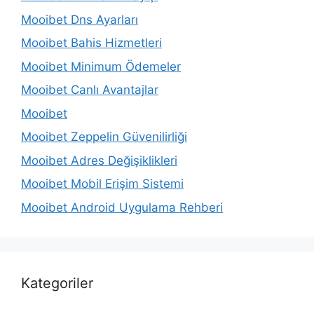
Mooibet Dns Ayarları
Mooibet Bahis Hizmetleri
Mooibet Minimum Ödemeler
Mooibet Canlı Avantajlar
Mooibet
Mooibet Zeppelin Güvenilirliği
Mooibet Adres Değişiklikleri
Mooibet Mobil Erişim Sistemi
Mooibet Android Uygulama Rehberi
Kategoriler