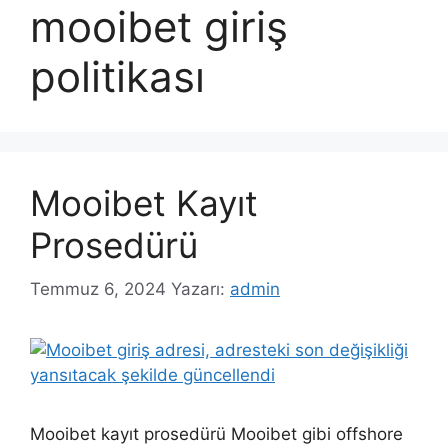
mooibet giriş
politikası
Mooibet Kayıt
Prosedürü
Temmuz 6, 2024
Yazarı:
admin
Mooibet kayıt prosedürü Mooibet gibi offshore