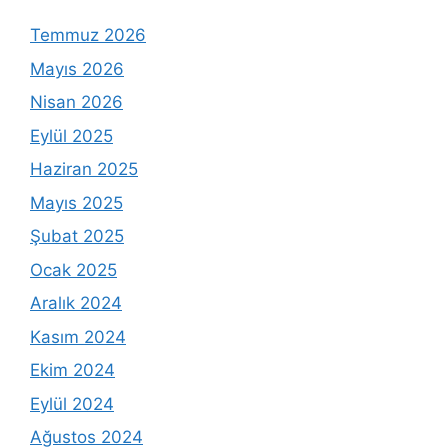
Temmuz 2026
Mayıs 2026
Nisan 2026
Eylül 2025
Haziran 2025
Mayıs 2025
Şubat 2025
Ocak 2025
Aralık 2024
Kasım 2024
Ekim 2024
Eylül 2024
Ağustos 2024