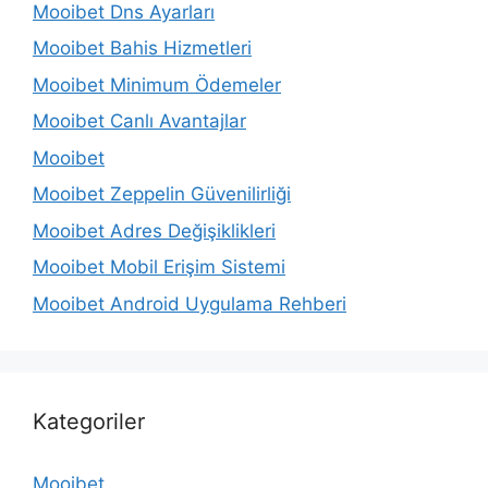
Mooibet Dns Ayarları
Mooibet Bahis Hizmetleri
Mooibet Minimum Ödemeler
Mooibet Canlı Avantajlar
Mooibet
Mooibet Zeppelin Güvenilirliği
Mooibet Adres Değişiklikleri
Mooibet Mobil Erişim Sistemi
Mooibet Android Uygulama Rehberi
Kategoriler
Mooibet