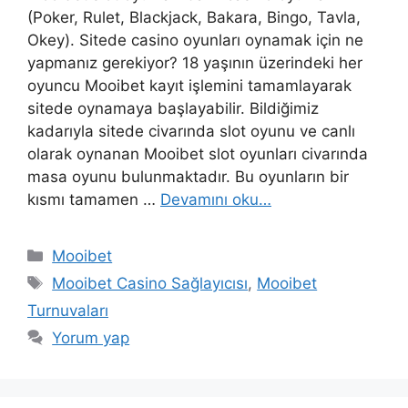
(Poker, Rulet, Blackjack, Bakara, Bingo, Tavla,
Okey). Sitede casino oyunları oynamak için ne
yapmanız gerekiyor? 18 yaşının üzerindeki her
oyuncu Mooibet kayıt işlemini tamamlayarak
sitede oynamaya başlayabilir. Bildiğimiz
kadarıyla sitede civarında slot oyunu ve canlı
olarak oynanan Mooibet slot oyunları civarında
masa oyunu bulunmaktadır. Bu oyunların bir
kısmı tamamen …
Devamını oku…
Kategoriler
Mooibet
Etiketler
Mooibet Casino Sağlayıcısı
,
Mooibet
Turnuvaları
Yorum yap