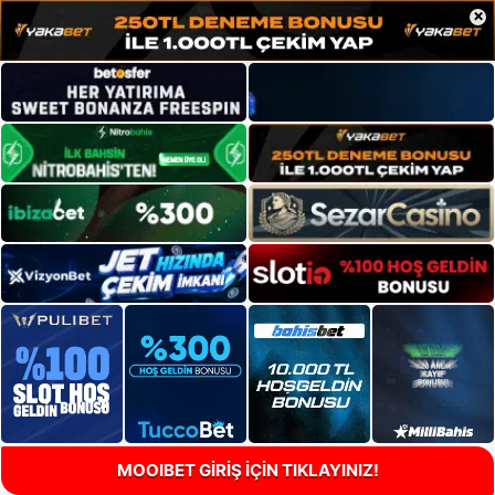
×
MOOIBET GİRİŞ İÇİN TIKLAYINIZ!