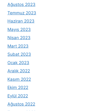
Ağustos 2023
Temmuz 2023
Haziran 2023
Mayıs 2023
Nisan 2023
Mart 2023
Şubat 2023
Ocak 2023
Aralık 2022
Kasım 2022
Ekim 2022
Eylül 2022
Ağustos 2022