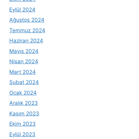
Eylül 2024
Ağustos 2024
Temmuz 2024
Haziran 2024
Mayıs 2024
Nisan 2024
Mart 2024
Şubat 2024
Ocak 2024
Aralık 2023
Kasım 2023
Ekim 2023
Eylül 2023