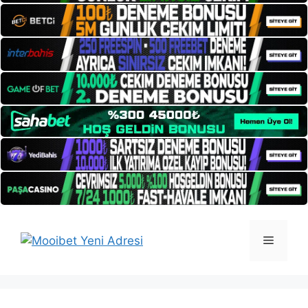
İçeriğe
atla
Menü