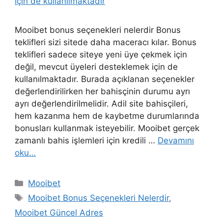
Mooibet bonus seçenekleri nelerdir Bonus
teklifleri sizi sitede daha maceracı kılar. Bonus
teklifleri sadece siteye yeni üye çekmek için
değil, mevcut üyeleri desteklemek için de
kullanılmaktadır. Burada açıklanan seçenekler
değerlendirilirken her bahisçinin durumu ayrı
ayrı değerlendirilmelidir. Adil site bahisçileri,
hem kazanma hem de kaybetme durumlarında
bonusları kullanmak isteyebilir. Mooibet gerçek
zamanlı bahis işlemleri için kredili …
Devamını
oku…
Kategoriler
Mooibet
Etiketler
Mooibet Bonus Seçenekleri Nelerdir
,
Mooibet Güncel Adres