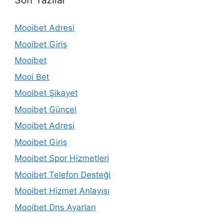
Son Yazılar
Mooibet Adresi
Mooibet Giriş
Mooibet
Mooi Bet
Mooibet Şikayet
Mooibet Güncel
Mooibet Adresi
Mooibet Giriş
Mooibet Spor Hizmetleri
Mooibet Telefon Desteği
Mooibet Hizmet Anlayışı
Mooibet Dns Ayarları