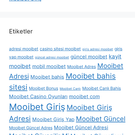
Etiketler
adresi mooibet
casino sitesi mooibet
giris
giris adresi mooibet
kayit
güncel mooibet
yap mooibet
güncel adresi mooibet
Mooibet
mooibet
mobil mooibet
Mooibet Adres
Mooibet bahis
Adresi
Mooibet bahis
sitesi
Mooibet Bonus
Mooibet Canlı Bahis
Mooibet Canlı
Mooibet Casino Oyunları
mooibet com
Mooibet Giriş
Mooibet Giriş
Adresi
Mooibet Güncel
Mooibet Giriş Yap
Mooibet Güncel Adresi
Mooibet Güncel Adres