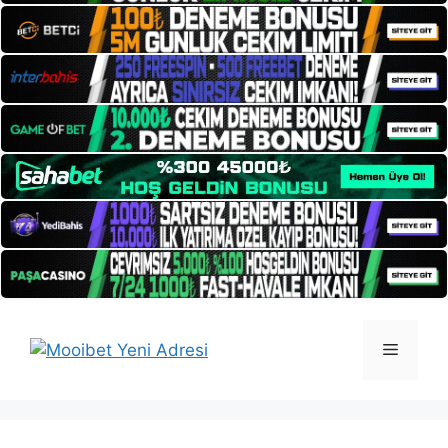
İçeriğe
atla
Menü