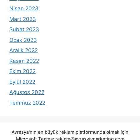
Nisan 2023
Mart 2023
Şubat 2023
Ocak 2023
Aralık 2022
Kasım 2022
Ekim 2022
Eylül 2022
Ağustos 2022
Temmuz 2022
Avrasya'nın en büyük reklam platformunda olmak için
Microsoft Teams:
reklam@avrasyamarketing.com