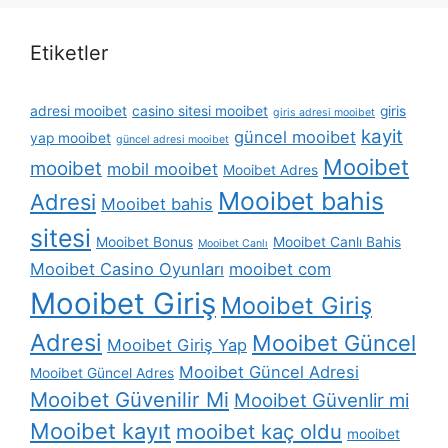
Etiketler
adresi mooibet
casino sitesi mooibet
giris
giris adresi mooibet
kayit
güncel mooibet
yap mooibet
güncel adresi mooibet
Mooibet
mooibet
mobil mooibet
Mooibet Adres
Mooibet bahis
Adresi
Mooibet bahis
sitesi
Mooibet Bonus
Mooibet Canlı Bahis
Mooibet Canlı
Mooibet Casino Oyunları
mooibet com
Mooibet Giriş
Mooibet Giriş
Adresi
Mooibet Güncel
Mooibet Giriş Yap
Mooibet Güncel Adresi
Mooibet Güncel Adres
Mooibet Güvenilir Mi
Mooibet Güvenlir mi
Mooibet kayıt
mooibet kaç oldu
mooibet