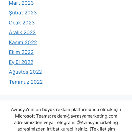
Mart 2023
Şubat 2023
Ocak 2023
Aralık 2022
Kasım 2022
Ekim 2022
Eylül 2022
Ağustos 2022
Temmuz 2022
Avrasya'nın en büyük reklam platformunda olmak için
Microsoft Teams:
reklam@avrasyamarketing.com
adresimizden veya Telegram: @Avrasyamarketing
adresimizden irtibat kurabilirsiniz. (Tek iletişim