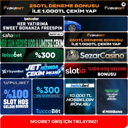
×
MOOIBET GİRİŞ İÇİN TIKLAYINIZ!