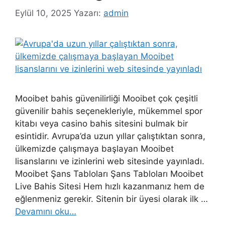
Eylül 10, 2025
Yazarı:
admin
Mooibet bahis güvenilirliği Mooibet çok çeşitli
güvenilir bahis seçenekleriyle, mükemmel spor
kitabı veya casino bahis sitesini bulmak bir
esintidir. Avrupa’da uzun yıllar çalıştıktan sonra,
ülkemizde çalışmaya başlayan Mooibet
lisanslarını ve izinlerini web sitesinde yayınladı.
Mooibet Şans Tabloları Şans Tabloları Mooibet
Live Bahis Sitesi Hem hızlı kazanmanız hem de
eğlenmeniz gerekir. Sitenin bir üyesi olarak ilk …
Devamını oku…