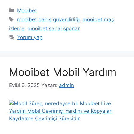
Kategoriler
Mooibet
Etiketler
mooibet bahis güvenilirliği
,
mooibet maç
izleme
,
mooibet sanal sporlar
Yorum yap
Mooibet Mobil Yardım
Eylül 6, 2025
Yazarı:
admin