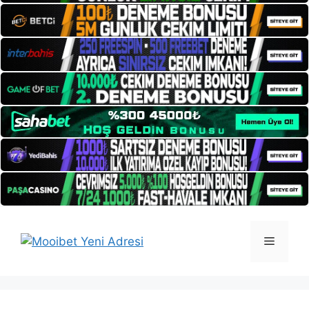
İçeriğe
atla
Menü