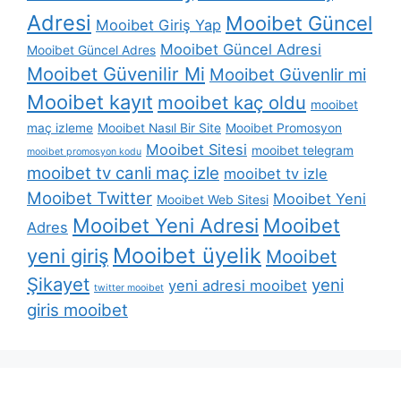
Adresi
Mooibet Güncel
Mooibet Giriş Yap
Mooibet Güncel Adresi
Mooibet Güncel Adres
Mooibet Güvenilir Mi
Mooibet Güvenlir mi
Mooibet kayıt
mooibet kaç oldu
mooibet
maç izleme
Mooibet Nasıl Bir Site
Mooibet Promosyon
Mooibet Sitesi
mooibet telegram
mooibet promosyon kodu
mooibet tv canli maç izle
mooibet tv izle
Mooibet Twitter
Mooibet Yeni
Mooibet Web Sitesi
Mooibet Yeni Adresi
Mooibet
Adres
Mooibet üyelik
yeni giriş
Mooibet
Şikayet
yeni
yeni adresi mooibet
twitter mooibet
giris mooibet