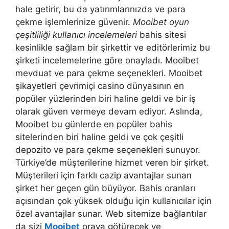
hale getirir, bu da yatırımlarınızda ve para
çekme işlemlerinize güvenir.
Mooibet oyun
çeşitliliği kullanıcı incelemeleri
bahis sitesi
kesinlikle sağlam bir şirkettir ve editörlerimiz bu
şirketi incelemelerine göre onayladı. Mooibet
mevduat ve para çekme seçenekleri. Mooibet
şikayetleri çevrimiçi casino dünyasının en
popüler yüzlerinden biri haline geldi ve bir iş
olarak güven vermeye devam ediyor. Aslında,
Mooibet bu günlerde en popüler bahis
sitelerinden biri haline geldi ve çok çeşitli
depozito ve para çekme seçenekleri sunuyor.
Türkiye’de müşterilerine hizmet veren bir şirket.
Müşterileri için farklı cazip avantajlar sunan
şirket her geçen gün büyüyor. Bahis oranları
açısından çok yüksek olduğu için kullanıcılar için
özel avantajlar sunar. Web sitemize bağlantılar
da sizi
Mooibet
oraya götürecek ve