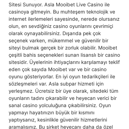
Sitesi Sunuyor. Asla Mooibet Live Casino ile
casinoya gitmeyin. Bu muhteşem teknolojik ve
internet ilerlemeleri sayesinde, nerede olursanız
olun, en sevdiğiniz casino oyunlarını çevrimiçi
olarak oynayabilirsiniz. Dışarıda pek çok
seçenek varken, mükemmel ve güvenilir bir
siteyi bulmak gerçek bir zorluk olabilir. Mooibet
çeşitli bahis seçenekleri sunan lisanslı bir casino
sitesidir. Üyelerinin ihtiyaçlarını karşılamayı teklif
eden çok sayıda Mooibet var ve bir casino
oyunu gösteriyorlar. En iyi oyun tedarikçileri ile
sözleşmeleri var. Asla subpar hizmeti için
yerleşmez. Ücretsiz bir üye olarak, sitedeki tüm
oyunların tadını çıkarabilir ve heyecan verici bir
sanal casino yolculuğuna çıkabilirsiniz. Oyun
yapmayı hayatınızın büyük bir kısmını
yaptıysanız, kesinlikle güvenilir hizmetlerini
aramalısınız. Bu şirket heyecanı daha da özel