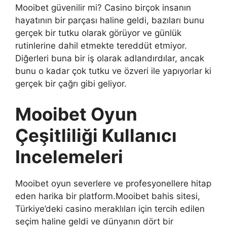
Mooibet güvenilir mi? Casino birçok insanın
hayatının bir parçası haline geldi, bazıları bunu
gerçek bir tutku olarak görüyor ve günlük
rutinlerine dahil etmekte tereddüt etmiyor.
Diğerleri buna bir iş olarak adlandırdılar, ancak
bunu o kadar çok tutku ve özveri ile yapıyorlar ki
gerçek bir çağrı gibi geliyor.
Mooibet Oyun
Çeşitliliği Kullanıcı
Incelemeleri
Mooibet oyun severlere ve profesyonellere hitap
eden harika bir platform.Mooibet bahis sitesi,
Türkiye’deki casino meraklıları için tercih edilen
seçim haline geldi ve dünyanın dört bir