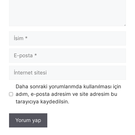
İsim
E-
posta
İnternet
sitesi
Daha sonraki yorumlarımda kullanılması için
adım, e-posta adresim ve site adresim bu
tarayıcıya kaydedilsin.