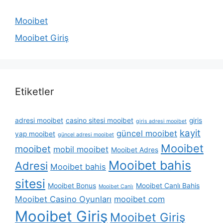
Mooibet
Mooibet Giriş
Etiketler
adresi mooibet
casino sitesi mooibet
giris
giris adresi mooibet
kayit
güncel mooibet
yap mooibet
güncel adresi mooibet
Mooibet
mooibet
mobil mooibet
Mooibet Adres
Mooibet bahis
Adresi
Mooibet bahis
sitesi
Mooibet Bonus
Mooibet Canlı Bahis
Mooibet Canlı
Mooibet Casino Oyunları
mooibet com
Mooibet Giriş
Mooibet Giriş