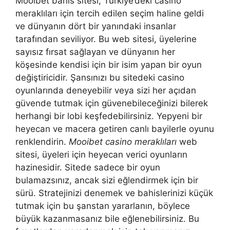
Mooibet bahis sitesi, Türkiye’deki casino
meraklıları için tercih edilen seçim haline geldi
ve dünyanın dört bir yanındaki insanlar
tarafından seviliyor. Bu web sitesi, üyelerine
sayısız fırsat sağlayan ve dünyanın her
köşesinde kendisi için bir isim yapan bir oyun
değiştiricidir. Şansınızı bu sitedeki casino
oyunlarında deneyebilir veya sizi her açıdan
güvende tutmak için güvenebileceğinizi bilerek
herhangi bir lobi keşfedebilirsiniz. Yepyeni bir
heyecan ve macera getiren canlı bayilerle oyunu
renklendirin.
Mooibet casino meraklıları
web
sitesi, üyeleri için heyecan verici oyunların
hazinesidir. Sitede sadece bir oyun
bulamazsınız, ancak sizi eğlendirmek için bir
sürü. Stratejinizi denemek ve bahislerinizi küçük
tutmak için bu şanstan yararlanın, böylece
büyük kazanmasanız bile eğlenebilirsiniz. Bu