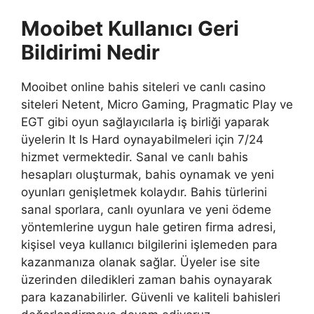
Mooibet Kullanıcı Geri
Bildirimi Nedir
Mooibet online bahis siteleri ve canlı casino
siteleri Netent, Micro Gaming, Pragmatic Play ve
EGT gibi oyun sağlayıcılarla iş birliği yaparak
üyelerin It Is Hard oynayabilmeleri için 7/24
hizmet vermektedir. Sanal ve canlı bahis
hesapları oluşturmak, bahis oynamak ve yeni
oyunları genişletmek kolaydır. Bahis türlerini
sanal sporlara, canlı oyunlara ve yeni ödeme
yöntemlerine uygun hale getiren firma adresi,
kişisel veya kullanıcı bilgilerini işlemeden para
kazanmanıza olanak sağlar. Üyeler ise site
üzerinden diledikleri zaman bahis oynayarak
para kazanabilirler. Güvenli ve kaliteli bahisleri