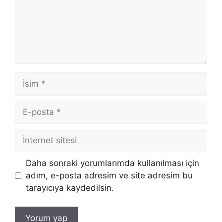
İsim
E-
posta
İnternet
sitesi
Daha sonraki yorumlarımda kullanılması için
adım, e-posta adresim ve site adresim bu
tarayıcıya kaydedilsin.