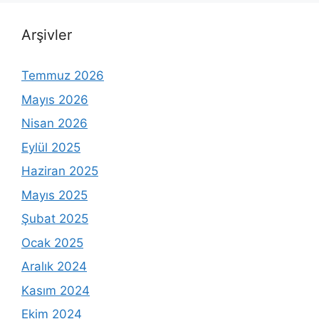
Arşivler
Temmuz 2026
Mayıs 2026
Nisan 2026
Eylül 2025
Haziran 2025
Mayıs 2025
Şubat 2025
Ocak 2025
Aralık 2024
Kasım 2024
Ekim 2024