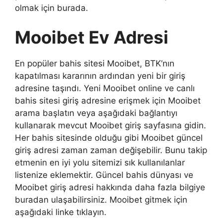
olmak için burada.
Mooibet Ev Adresi
En popüler bahis sitesi Mooibet, BTK’nın
kapatılması kararının ardından yeni bir giriş
adresine taşındı. Yeni Mooibet online ve canlı
bahis sitesi giriş adresine erişmek için Mooibet
arama başlatın veya aşağıdaki bağlantıyı
kullanarak mevcut Mooibet giriş sayfasına gidin.
Her bahis sitesinde olduğu gibi Mooibet güncel
giriş adresi zaman zaman değişebilir. Bunu takip
etmenin en iyi yolu sitemizi sık kullanılanlar
listenize eklemektir. Güncel bahis dünyası ve
Mooibet giriş adresi hakkında daha fazla bilgiye
buradan ulaşabilirsiniz. Mooibet gitmek için
aşağıdaki linke tıklayın.