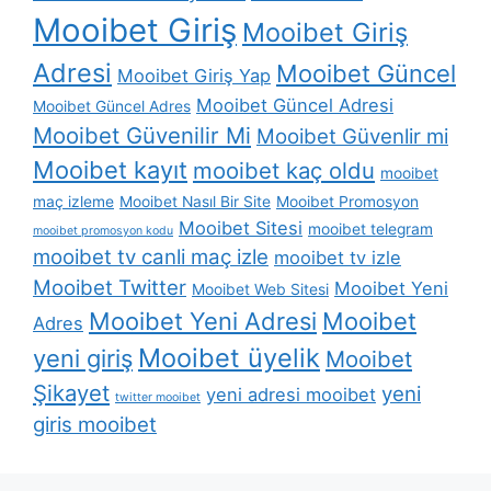
Mooibet Giriş
Mooibet Giriş
Adresi
Mooibet Güncel
Mooibet Giriş Yap
Mooibet Güncel Adresi
Mooibet Güncel Adres
Mooibet Güvenilir Mi
Mooibet Güvenlir mi
Mooibet kayıt
mooibet kaç oldu
mooibet
maç izleme
Mooibet Nasıl Bir Site
Mooibet Promosyon
Mooibet Sitesi
mooibet telegram
mooibet promosyon kodu
mooibet tv canli maç izle
mooibet tv izle
Mooibet Twitter
Mooibet Yeni
Mooibet Web Sitesi
Mooibet Yeni Adresi
Mooibet
Adres
Mooibet üyelik
yeni giriş
Mooibet
Şikayet
yeni
yeni adresi mooibet
twitter mooibet
giris mooibet