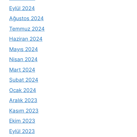
Eylül 2024
Ağustos 2024
Temmuz 2024
Haziran 2024
Mayıs 2024
Nisan 2024
Mart 2024
Şubat 2024
Ocak 2024
Aralık 2023
Kasım 2023
Ekim 2023
Eylül 2023