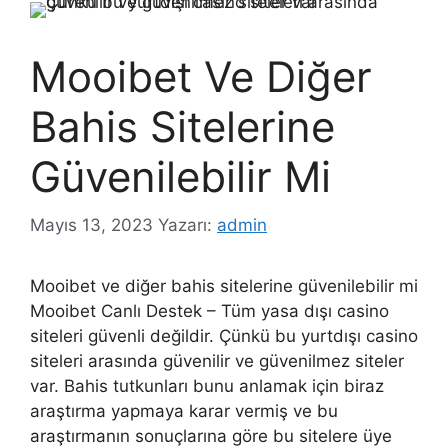
Mooibet Ve Diğer
Bahis Sitelerine
Güvenilebilir Mi
Mayıs 13, 2023
Yazarı:
admin
Mooibet ve diğer bahis sitelerine güvenilebilir mi
Mooibet Canlı Destek – Tüm yasa dışı casino
siteleri güvenli değildir. Çünkü bu yurtdışı casino
siteleri arasında güvenilir ve güvenilmez siteler
var. Bahis tutkunları bunu anlamak için biraz
araştırma yapmaya karar vermiş ve bu
araştırmanın sonuçlarına göre bu sitelere üye