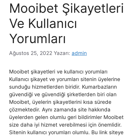
Mooibet Şikayetleri
Ve Kullanıcı
Yorumları
Ağustos 25, 2022
Yazarı:
admin
Mooibet şikayetleri ve kullanıcı yorumları
Kullanıcı şikayet ve yorumları sitenin üyelerine
sunduğu hizmetlerden biridir. Kumarbazların
güvendiği ve güvendiği şirketlerden biri olan
Mooibet, üyelerin şikayetlerini kısa sürede
çözmektedir. Aynı zamanda site hakkında
üyelerden gelen olumlu geri bildirimler Mooibet
size daha iyi hizmet verebilmesi için önemlidir.
Sitenin kullanıcı yorumları olumlu. Bu link siteye