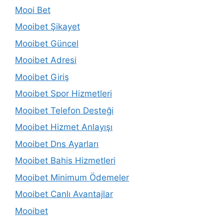
Mooi Bet
Mooibet Şikayet
Mooibet Güncel
Mooibet Adresi
Mooibet Giriş
Mooibet Spor Hizmetleri
Mooibet Telefon Desteği
Mooibet Hizmet Anlayışı
Mooibet Dns Ayarları
Mooibet Bahis Hizmetleri
Mooibet Minimum Ödemeler
Mooibet Canlı Avantajlar
Mooibet