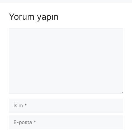
Yorum yapın
Yorum
İsim
E-
posta