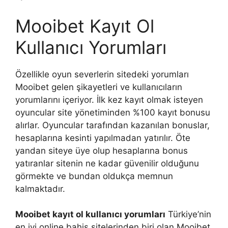
Mooibet Kayıt Ol
Kullanıcı Yorumları
Özellikle oyun severlerin sitedeki yorumları
Mooibet gelen şikayetleri ve kullanıcıların
yorumlarını içeriyor. İlk kez kayıt olmak isteyen
oyuncular site yönetiminden %100 kayıt bonusu
alırlar. Oyuncular tarafından kazanılan bonuslar,
hesaplarına kesinti yapılmadan yatırılır. Öte
yandan siteye üye olup hesaplarına bonus
yatıranlar sitenin ne kadar güvenilir olduğunu
görmekte ve bundan oldukça memnun
kalmaktadır.
Mooibet kayıt ol kullanıcı yorumları
Türkiye’nin
en iyi online bahis sitelerinden biri olan Mooibet,