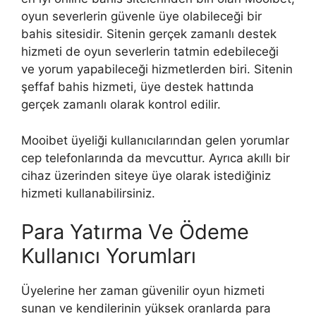
oyun severlerin güvenle üye olabileceği bir
bahis sitesidir. Sitenin gerçek zamanlı destek
hizmeti de oyun severlerin tatmin edebileceği
ve yorum yapabileceği hizmetlerden biri. Sitenin
şeffaf bahis hizmeti, üye destek hattında
gerçek zamanlı olarak kontrol edilir.
Mooibet üyeliği kullanıcılarından gelen yorumlar
cep telefonlarında da mevcuttur. Ayrıca akıllı bir
cihaz üzerinden siteye üye olarak istediğiniz
hizmeti kullanabilirsiniz.
Para Yatırma Ve Ödeme
Kullanıcı Yorumları
Üyelerine her zaman güvenilir oyun hizmeti
sunan ve kendilerinin yüksek oranlarda para