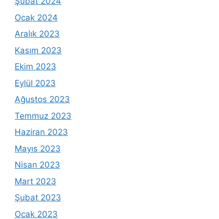
Şubat 2024
Ocak 2024
Aralık 2023
Kasım 2023
Ekim 2023
Eylül 2023
Ağustos 2023
Temmuz 2023
Haziran 2023
Mayıs 2023
Nisan 2023
Mart 2023
Şubat 2023
Ocak 2023