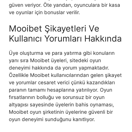
güven veriyor. Öte yandan, oyunculara bir kasa
ve oyunlar için bonuslar verilir.
Mooibet Şikayetleri Ve
Kullanıcı Yorumları Hakkında
Üye oluşturma ve para yatırma gibi konuların
yanı sıra Mooibet üyeleri, sitedeki oyun
deneyimi hakkında da yorum yapmaktadır.
Özellikle Mooibet kullanıcılarından gelen şikayet
ve yorumlar cesaret verici çünkü kazandıkları
paranın tamamı hesaplarına yatırılıyor. Oyun
fırsatlarının bolluğu ve sorunsuz bir oyun
altyapısı sayesinde üyelerin bahis oynaması,
Mooibet oyun şirketinin üyelerine güvenli bir
oyun deneyimi sunduğunu kanıtlıyor.