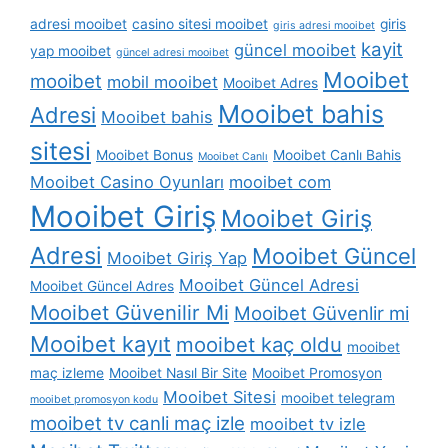
adresi mooibet
casino sitesi mooibet
giris
giris adresi mooibet
kayit
güncel mooibet
yap mooibet
güncel adresi mooibet
Mooibet
mooibet
mobil mooibet
Mooibet Adres
Mooibet bahis
Adresi
Mooibet bahis
sitesi
Mooibet Bonus
Mooibet Canlı Bahis
Mooibet Canlı
Mooibet Casino Oyunları
mooibet com
Mooibet Giriş
Mooibet Giriş
Adresi
Mooibet Güncel
Mooibet Giriş Yap
Mooibet Güncel Adresi
Mooibet Güncel Adres
Mooibet Güvenilir Mi
Mooibet Güvenlir mi
Mooibet kayıt
mooibet kaç oldu
mooibet
maç izleme
Mooibet Nasıl Bir Site
Mooibet Promosyon
Mooibet Sitesi
mooibet telegram
mooibet promosyon kodu
mooibet tv canli maç izle
mooibet tv izle