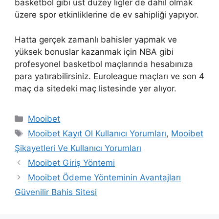
basketbol gibi üst düzey ligler de dahil olmak
üzere spor etkinliklerine de ev sahipliği yapıyor.
Hatta gerçek zamanlı bahisler yapmak ve
yüksek bonuslar kazanmak için NBA gibi
profesyonel basketbol maçlarında hesabınıza
para yatırabilirsiniz. Euroleague maçları ve son 4
maç da sitedeki maç listesinde yer alıyor.
Kategoriler
Mooibet
Etiketler
Mooibet Kayıt Ol Kullanıcı Yorumları
,
Mooibet
Şikayetleri Ve Kullanıcı Yorumları
Yazı
Mooibet Giriş Yöntemi
dolaşımı
Mooibet Ödeme Yönteminin Avantajları
Güvenilir Bahis Sitesi