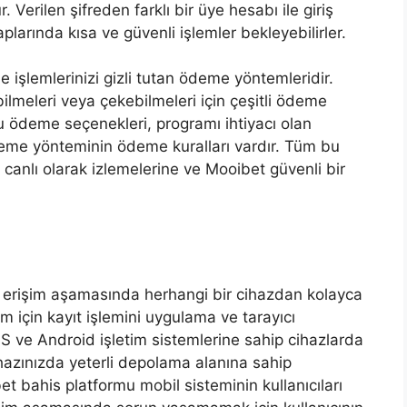
. Verilen şifreden farklı bir üye hesabı ile giriş
larında kısa ve güvenli işlemler bekleyebilirler.
 işlemlerinizi gizli tutan ödeme yöntemleridir.
bilmeleri veya çekebilmeleri için çeşitli ödeme
u ödeme seçenekleri, programı ihtiyacı olan
eme yönteminin ödeme kuralları vardır. Tüm bu
canlı olarak izlemelerine ve Mooibet güvenli bir
il erişim aşamasında herhangi bir cihazdan kolayca
m için kayıt işlemini uygulama ve tarayıcı
S ve Android işletim sistemlerine sahip cihazlarda
cihazınızda yeterli depolama alanına sahip
t bahis platformu mobil sisteminin kullanıcıları