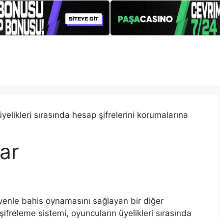
ar
enle bahis oynamasını sağlayan bir diğer
ifreleme sistemi, oyuncuların üyelikleri sırasında