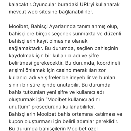
kalacaktır.Oyuncular buradaki URL’yi kullanarak
mevcut web sitesine bağlanabilirler.
Mooibet, Bahisçi Ayarlarında tanımlanmış olup,
bahisçilere birçok seçenek sunmakta ve düzenli
bahisçilerin kayıt olmasına olanak
sağlamaktadır. Bu durumda, seçilen bahisçinin
kaydolmak için bir kullanıcı adı ve şifre
belirtmesi gerekecektir. Bu durumda, koordineli
erişimi önlemek için casino meraklıları zor
kullanıcı adı ve şifreler belirleyebilir ve bunları
sınırlı bir süre içinde unutabilir. Bu durumda
bahis tutkunları yeni şifre ve kullanıcı adı
oluşturmak için “Mooibet kullanıcı adını
unuttum” prosedürünü kullanabilirler.
Bahisçilerin Mooibet bahis ortamına katılması ve
kupon oluşturması için belirli adımlar gereklidir.
Bu durumda bahisçilerin Mooibet özel