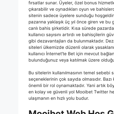
fırsatlar sunar. Üyeler, özel bonus hizmetl
çıkarabilir ve oynadıkları oyun ve bahisler
sitenin sadece üyelere sunduğu hoşgeldin
pazarına yaklaşık üç yıl önce giren ve bu 
canlı bahis şirketidir. Kısa sürede pazarda
kullanıcı sayısını artırdı ve bahisçilerin 
gibi dezavantajları da bulunmaktadır. Dez
siteleri ülkemizde düzenli olarak yasakl
kullanıcı İnternet’te Bet için mevcut bağlan
bulunduğunuz veya katılmak üzere olduğun
Bu sitelerin kullanılmasının temel sebebi 
seçeneklerinin çok sayıda olmasıdır. Bazı 
önemli bir rol oynamaktadır. Yani artık b
en kolay ve güvenli yol Mooibet Twitter he
ulaşmanın en hızlı yolu budur.
Mooibet Web Hoş G