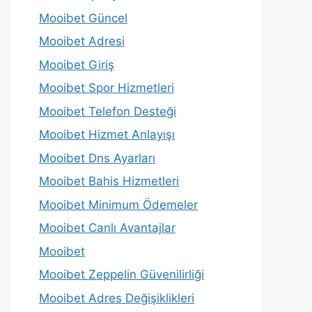
Mooibet Güncel
Mooibet Adresi
Mooibet Giriş
Mooibet Spor Hizmetleri
Mooibet Telefon Desteği
Mooibet Hizmet Anlayışı
Mooibet Dns Ayarları
Mooibet Bahis Hizmetleri
Mooibet Minimum Ödemeler
Mooibet Canlı Avantajlar
Mooibet
Mooibet Zeppelin Güvenilirliği
Mooibet Adres Değişiklikleri