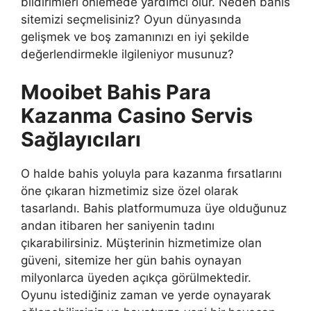
bildirimleri önlemede yardımcı olur. Neden bahis
sitemizi seçmelisiniz? Oyun dünyasında
gelişmek ve boş zamanınızı en iyi şekilde
değerlendirmekle ilgileniyor musunuz?
Mooibet Bahis Para
Kazanma Casino Servis
Sağlayıcıları
O halde bahis yoluyla para kazanma fırsatlarını
öne çıkaran hizmetimiz size özel olarak
tasarlandı. Bahis platformumuza üye olduğunuz
andan itibaren her saniyenin tadını
çıkarabilirsiniz. Müşterinin hizmetimize olan
güveni, sitemize her gün bahis oynayan
milyonlarca üyeden açıkça görülmektedir.
Oyunu istediğiniz zaman ve yerde oynayarak