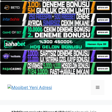
İçeriğe
atla
Menü