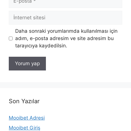
posta
İnternet
sitesi
Daha sonraki yorumlarımda kullanılması için
adım, e-posta adresim ve site adresim bu
tarayıcıya kaydedilsin.
Son Yazılar
Mooibet Adresi
Mooibet Giriş