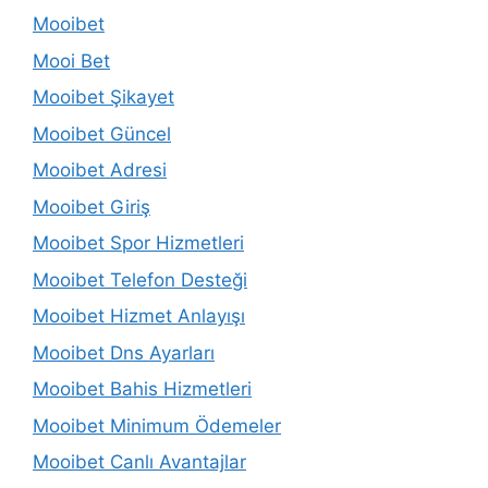
Mooibet
Mooi Bet
Mooibet Şikayet
Mooibet Güncel
Mooibet Adresi
Mooibet Giriş
Mooibet Spor Hizmetleri
Mooibet Telefon Desteği
Mooibet Hizmet Anlayışı
Mooibet Dns Ayarları
Mooibet Bahis Hizmetleri
Mooibet Minimum Ödemeler
Mooibet Canlı Avantajlar