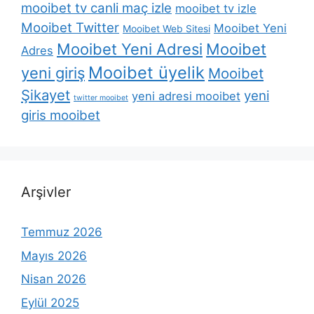
mooibet tv canli maç izle
mooibet tv izle
Mooibet Twitter
Mooibet Yeni
Mooibet Web Sitesi
Mooibet Yeni Adresi
Mooibet
Adres
Mooibet üyelik
yeni giriş
Mooibet
Şikayet
yeni
yeni adresi mooibet
twitter mooibet
giris mooibet
Arşivler
Temmuz 2026
Mayıs 2026
Nisan 2026
Eylül 2025