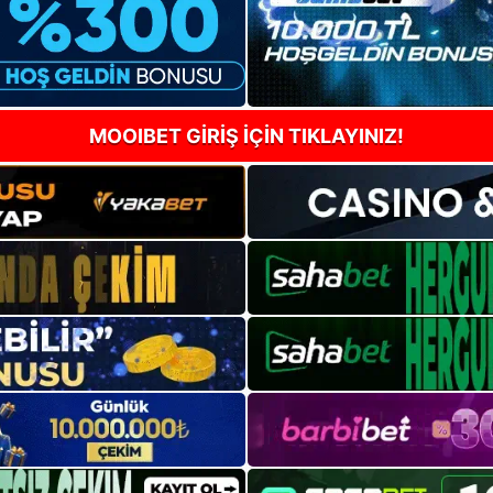
MOOIBET GİRİŞ İÇİN TIKLAYINIZ!