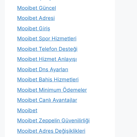
Mooibet Güncel
Mooibet Adresi
Mooibet Giriş
Mooibet Spor Hizmetleri
Mooibet Telefon Desteği
Mooibet Hizmet Anlayışı
Mooibet Dns Ayarları
Mooibet Bahis Hizmetleri
Mooibet Minimum Ödemeler
Mooibet Canlı Avantajlar
Mooibet
Mooibet Zeppelin Güvenilirliği
Mooibet Adres Değişiklikleri