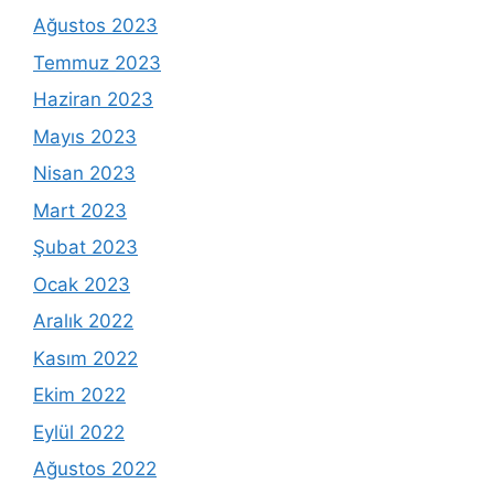
Ağustos 2023
Temmuz 2023
Haziran 2023
Mayıs 2023
Nisan 2023
Mart 2023
Şubat 2023
Ocak 2023
Aralık 2022
Kasım 2022
Ekim 2022
Eylül 2022
Ağustos 2022