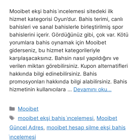
Mooibet ekşi bahis i̇ncelemesi sitedeki ilk
hizmet kategorisi Oyun’dur. Bahis terimi, canlı
bahisleri ve sanal bahislerle birleştirilmiş spor
bahislerini içerir. Gördüğünüz gibi, çok var. Kötü
yorumlara bahis oynamak için Mooibet
giderseniz, bu hizmet kategorileriyle
karşılaşacaksınız. Bahsin nasıl yapıldığını ve
verilen miktarı görebilirsiniz. Kupon alternatifleri
hakkında bilgi edinebilirsiniz. Bahis
promosyonları hakkında bilgi alabilirsiniz. Bahis
hizmetinin kullanıcılara …
Devamını oku…
Kategoriler
Mooibet
Etiketler
mooibet ekşi bahis i̇ncelemesi
,
Mooibet
Güncel Adres
,
mooibet hesap silme ekşi bahis
i̇ncelemesi