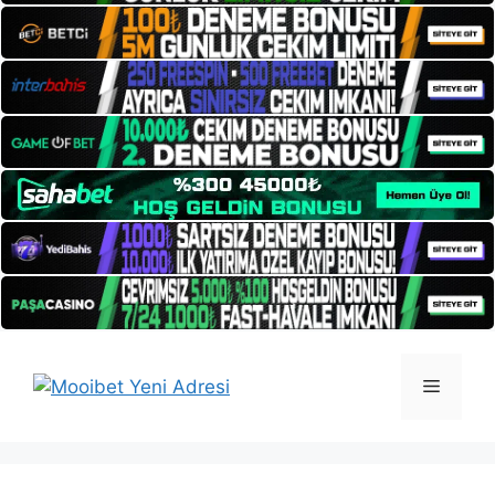
İçeriğe
atla
Menü