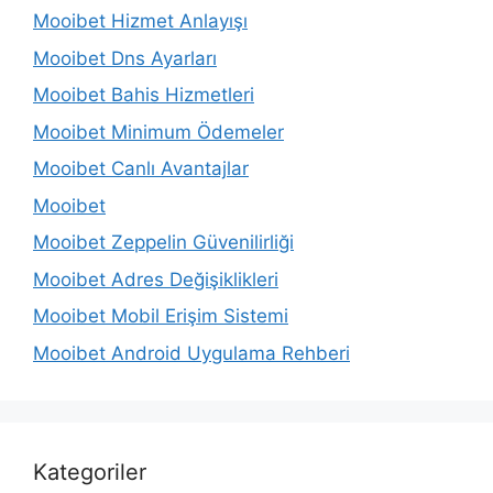
Mooibet Hizmet Anlayışı
Mooibet Dns Ayarları
Mooibet Bahis Hizmetleri
Mooibet Minimum Ödemeler
Mooibet Canlı Avantajlar
Mooibet
Mooibet Zeppelin Güvenilirliği
Mooibet Adres Değişiklikleri
Mooibet Mobil Erişim Sistemi
Mooibet Android Uygulama Rehberi
Kategoriler