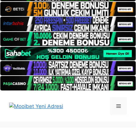
İçeriğe
atla
Menü