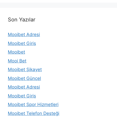
Son Yazılar
Mooibet Adresi
Mooibet Giriş
Mooibet
Mooi Bet
Mooibet Şikayet
Mooibet Güncel
Mooibet Adresi
Mooibet Giriş
Mooibet Spor Hizmetleri
Mooibet Telefon Desteği