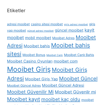
Etiketler
adresi mooibet
casino sitesi mooibet
giris
giris adresi mooibet
kayit
güncel mooibet
yap mooibet
güncel adresi mooibet
Mooibet
mooibet
mobil mooibet
Mooibet Adres
Mooibet bahis
Adresi
Mooibet bahis
sitesi
Mooibet Bonus
Mooibet Canlı Bahis
Mooibet Canlı
Mooibet Casino Oyunları
mooibet com
Mooibet Giriş
Mooibet Giriş
Adresi
Mooibet Güncel
Mooibet Giriş Yap
Mooibet Güncel Adresi
Mooibet Güncel Adres
Mooibet Güvenilir Mi
Mooibet Güvenlir mi
Mooibet kayıt
mooibet kaç oldu
mooibet