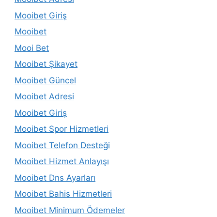
Mooibet Giriş
Mooibet
Mooi Bet
Mooibet Şikayet
Mooibet Güncel
Mooibet Adresi
Mooibet Giriş
Mooibet Spor Hizmetleri
Mooibet Telefon Desteği
Mooibet Hizmet Anlayışı
Mooibet Dns Ayarları
Mooibet Bahis Hizmetleri
Mooibet Minimum Ödemeler