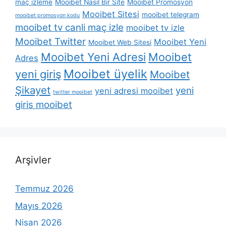
maç izleme
Mooibet Nasıl Bir Site
Mooibet Promosyon
Mooibet Sitesi
mooibet telegram
mooibet promosyon kodu
mooibet tv canli maç izle
mooibet tv izle
Mooibet Twitter
Mooibet Yeni
Mooibet Web Sitesi
Mooibet Yeni Adresi
Mooibet
Adres
Mooibet üyelik
yeni giriş
Mooibet
Şikayet
yeni
yeni adresi mooibet
twitter mooibet
giris mooibet
Arşivler
Temmuz 2026
Mayıs 2026
Nisan 2026