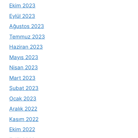
Ekim 2023
Eylül 2023
Ağustos 2023
Temmuz 2023
Haziran 2023
Mayıs 2023
Nisan 2023
Mart 2023
Şubat 2023
Ocak 2023
Aralık 2022
Kasım 2022
Ekim 2022