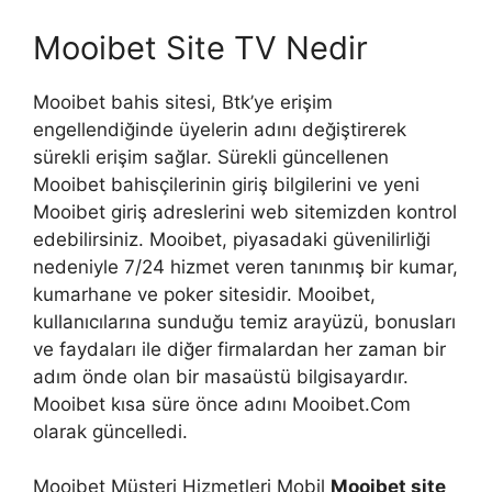
Mooibet Site TV Nedir
Mooibet bahis sitesi, Btk’ye erişim
engellendiğinde üyelerin adını değiştirerek
sürekli erişim sağlar. Sürekli güncellenen
Mooibet bahisçilerinin giriş bilgilerini ve yeni
Mooibet giriş adreslerini web sitemizden kontrol
edebilirsiniz. Mooibet, piyasadaki güvenilirliği
nedeniyle 7/24 hizmet veren tanınmış bir kumar,
kumarhane ve poker sitesidir. Mooibet,
kullanıcılarına sunduğu temiz arayüzü, bonusları
ve faydaları ile diğer firmalardan her zaman bir
adım önde olan bir masaüstü bilgisayardır.
Mooibet kısa süre önce adını Mooibet.Com
olarak güncelledi.
Mooibet Müşteri Hizmetleri Mobil
Mooibet site