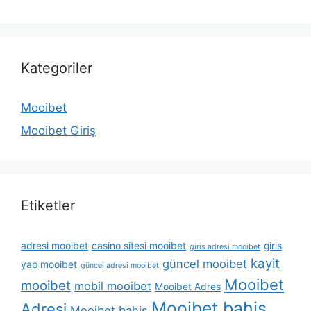
Kategoriler
Mooibet
Mooibet Giriş
Etiketler
adresi mooibet
casino sitesi mooibet
giris
giris adresi mooibet
kayit
güncel mooibet
yap mooibet
güncel adresi mooibet
Mooibet
mooibet
mobil mooibet
Mooibet Adres
Mooibet bahis
Adresi
Mooibet bahis