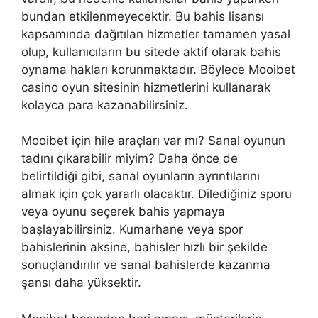
bundan etkilenmeyecektir. Bu bahis lisansı
kapsamında dağıtılan hizmetler tamamen yasal
olup, kullanıcıların bu sitede aktif olarak bahis
oynama hakları korunmaktadır. Böylece Mooibet
casino oyun sitesinin hizmetlerini kullanarak
kolayca para kazanabilirsiniz.
Mooibet için hile araçları var mı? Sanal oyunun
tadını çıkarabilir miyim? Daha önce de
belirtildiği gibi, sanal oyunların ayrıntılarını
almak için çok yararlı olacaktır. Dilediğiniz sporu
veya oyunu seçerek bahis yapmaya
başlayabilirsiniz. Kumarhane veya spor
bahislerinin aksine, bahisler hızlı bir şekilde
sonuçlandırılır ve sanal bahislerde kazanma
şansı daha yüksektir.