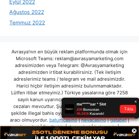
Eylül 2022
Ağustos 2022
Temmuz 2022
Avrasya'nın en büyük reklam platformunda olmak için
Microsoft Teams:
reklam@avrasyamarketing.com
adresimizden veya Telegram: @Avrasyamarketing
adresimizden irtibat kurabilirsiniz. (Tek iletişim
adreslerimiz teams / telegram ve mail adresimizdir.
Harici hiçbir iletişim adresimiz bulunmamaktadır.
Lütfen itibar etmeyiniz.) Türkiye yasalarına göre 7258
sayılı kanun uyarınca yasa dışı bahis oynamanın
cezaları mevcuttur. Şu an bulunduğunuz site hiç bir
şekilde illegal bahis oyunları oynatmıyor ve oynamaya
aracı olmuyordur.
batumcasino
|
nevacasino
|
gatabet
|
limanbet
|
finalbahis
|
dumanbet
|
betonevip
|
×
axessbet
"