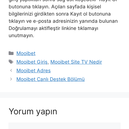
butonuna tıklayın. Açılan sayfada kişisel
bilgilerinizi girdikten sonra Kayıt ol butonuna
tıklayın ve e-posta adresinizin yanında bulunan
Doğrulamayı aktifleştir linkine tıklamayı
unutmayın.
Kategoriler
Mooibet
Etiketler
Mooibet Giriş
,
Mooibet Site TV Nedir
Yazı
Mooibet Adres
dolaşımı
Mooibet Canlı Destek Bölümü
Yorum yapın
Yorum