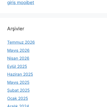
giris mooibet
Arşivler
Temmuz 2026
Mayıs 2026
Nisan 2026
Eylül 2025
Haziran 2025
Mayıs 2025
Şubat 2025
Ocak 2025
Aralık 2024