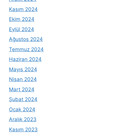
Kasım 2024
Ekim 2024
Eylül 2024
Ağustos 2024
Temmuz 2024
Haziran 2024
Mayıs 2024
Nisan 2024
Mart 2024
Şubat 2024
Ocak 2024
Aralık 2023
Kasım 2023